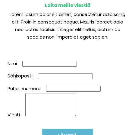
Laita meille viestiä
Lorem ipsum dolor sit amet, consectetur adipiscing
elit. Proin in consequat neque. Mauris laoreet odio
nec luctus facilisis. Integer elit tellus, dictum ac
sodales non, imperdiet eget sapien.
O
I
*
Nimi
t
f
a
y
*
Sähköposti
y
o
h
u
Puhelinnumero
t
a
e
r
y
e
t
h
Viesti
t
u
ä
m
a